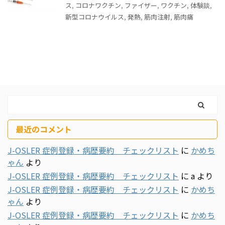
ス
,
コロナワクチン
,
ファイザー
,
ワクチン
,
体験談
,
新型コロナウイルス
,
発熱
,
筋肉注射
,
筋肉痛
最近のコメント
J-OSLER 症例登録・病歴要約 チェックリスト
に
かめち
ゃん
より
J-OSLER 症例登録・病歴要約 チェックリスト
に
a
より
J-OSLER 症例登録・病歴要約 チェックリスト
に
かめち
ゃん
より
J-OSLER 症例登録・病歴要約 チェックリスト
に
かめち